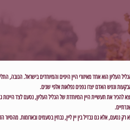
גליל העליון הוא אחד מאיזורי היין היפים והמיוחדים בישראל. הגובה, התלי
בקעות ונפש האדם יצרו גפנים נפלאות אלפי שנים.
צא להכיר את תעשיית היין המיוחדת של הגליל העליון, נטעם לצד היינות גב
גרתיים.
א רק נטעם, אלא גם נבדיל בין יין ליין, נבחין בטעמים ובארומות. מהסיור הזה