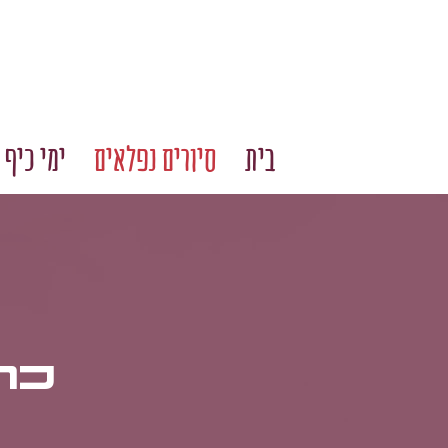
בית
סיורים נפלאים
ימי כיף 
כר