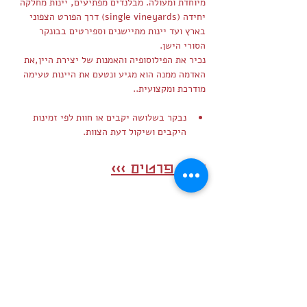
מיוחדת ומעולה. מבלנדים מפתיעים, יינות מחלקה 
יחידה (single vineyards) דרך הפורט הצפוני 
בארץ ועד יינות מתיישנים וספירטים בבונקר 
הסורי הישן.
נכיר את הפילוסופיה והאמנות של יצירת היין,את 
האדמה ממנה הוא מגיע ונטעם את היינות טעימה 
מודרכת ומקצועית..
נבקר בשלושה יקבים או חוות לפי זמינות 
היקבים ושיקול דעת הצוות.
לעוד פרטים >>>
שיתוף