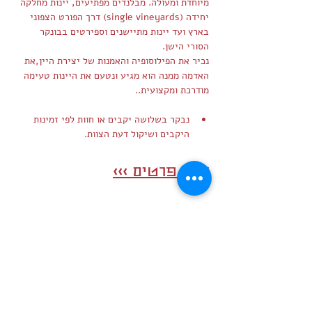
מיוחדת ומעולה. מבלנדים מפתיעים, יינות מחלקה 
יחידה (single vineyards) דרך הפורט הצפוני 
בארץ ועד יינות מתיישנים וספירטים בבונקר 
הסורי הישן.
נכיר את הפילוסופיה והאמנות של יצירת היין,את 
האדמה ממנה הוא מגיע ונטעם את היינות טעימה 
מודרכת ומקצועית..
נבקר בשלושה יקבים או חוות לפי זמינות 
היקבים ושיקול דעת הצוות.
לעוד פרטים >>>
שיתוף