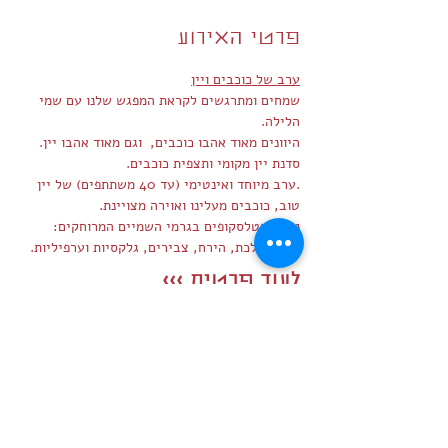
פרטי האירוע
ערב של כוכבים ויין
שמחים ומתרגשים לקראת המפגש שלנו עם שמי 
הלילה.
היוונים מאוד אהבו כוכבים,  וגם מאוד אהבו יין.
סדנת יין מקומי ותצפית כוכבים.
.ערב מיוחד ואינטימי (עד 40 משתתפים) של יין 
טוב, כוכבים מעלינו ואוירה מצויינת.
נצפה בטלסקופים בגרמי השמיים המרוחקים: 
כוכבי הלכת, הירח, צבירים, גלקסיות וערפיליות.
לעוד פרטים >>>
שיתוף