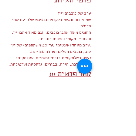
פרטי האירוע
ערב של כוכבים ויין
שמחים ומתרגשים לקראת המפגש שלנו עם שמי 
הלילה.
היוונים מאוד אהבו כוכבים,  וגם מאוד אהבו יין.
סדנת יין מקומי ותצפית כוכבים.
.ערב מיוחד ואינטימי (עד 40 משתתפים) של יין 
טוב, כוכבים מעלינו ואוירה מצויינת.
נצפה בטלסקופים בגרמי השמיים המרוחקים: 
כוכבי הלכת, הירח, צבירים, גלקסיות וערפיליות.
לעוד פרטים >>>
שיתוף