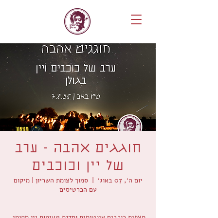
חוגגים אהבה - ערב
של יין וכוכבים
יום ה׳, 07 באוג׳
  |  
סמוך לצומת השריון | מיקום
עם הכרטיסים
תצפית כוכבים אינטימית וסדנת טעימות יין מקומי.