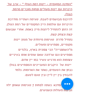
״הסדנה המקומית - יינות רמת הגולן ״ - ערב של 
היכרות עם יינות מעולים ופחות מוכרים מרמת 
הגולן.
להיכנס מבושמים לשבת. טעימה ושתייה מודרכת 
והיכרות עם עולמות היין המקומיים של רמת הגולן. 
זה הזמן להתחיל ליהנות מיין באמת. אחרי שננשום 
קצת ונצחק קצת.
נתחיל סדרת  טעימות מיוחדת של מגוון יינות 
מקומיים, מפתיעים ומעולים.
מ״השמפנייה״ הכי צפונית בארץ, בלנדים 
מפתיעים וגם שרדונה שאם שותים אותו בעיניים 
עצומות הוא מרגיש עשיר כמו יין אדום.
 יינות של  היקבים המעניינים והמפתיעים בגולן 
נבחן את הטעמים, נאתר את הארומות. נלמד 
להבחין בין יין ליין ובין טעם לטעם.
במהלך הסדנא  נשתה לפחות 7 טעימות שאותן ילוו 
גבינות מעולות ונשנושים.
לעוד פרטים >>>