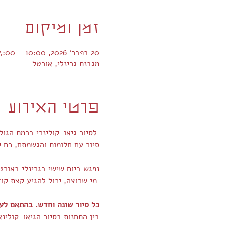
זמן ומיקום
20 בפבר׳ 2026, 10:00 – 14:00
מגבנת גרינלי, אורטל
פרטי האירוע
 לסיור גיאו-קולינרי ברמת הגולן !
סיור עם חלומות והגשמתם, כח י
נפגש ביום שישי בגרינלי באורטל בשעה 10.00. סיום
 מי שרוצה, יכול להגיע קצת קודם, השירותים פתוחים וניתן גם להזמין קפה.
כל סיור שונה וחדש. בהתאם לעו
בין התחנות בסיור הגיאו-קולינאר