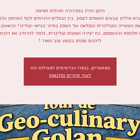
יא מיליון צבעים וטעמים לצפון. בין הנחלים הזורמים לנוף החרמון הלב
 חלומות והגשמתם, כח יצירה ואמנות קולינרית. נלמד להרחיב את היכול
ליהנות ממזון בקטע טוב מאוד !
מצטערים, נגמרו הכרטיסים לפעילות הזו
לעוד סיורים וסדנאות