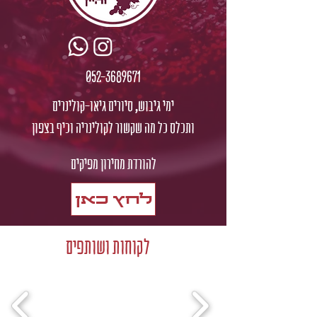
052-3689671
ימי גיבוש, סיורים גיאו-קולינרים
ותכלס כל מה שקשור לקולינריה וכיף בצפון
להורדת מחירון מפיקים
לחץ כאן
לקוחות ושותפים